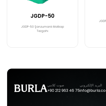
JGDP-50
JGDP
JGDP-50 Şanzumanlı Matkap
Tezgahı
البريد الإلكتروني
صوت كلامي
+90
212
963
46
75
info@burla.c