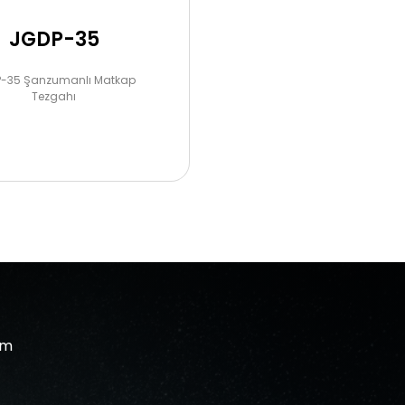
JGDP-35
-35 Şanzumanlı Matkap
Tezgahı
om