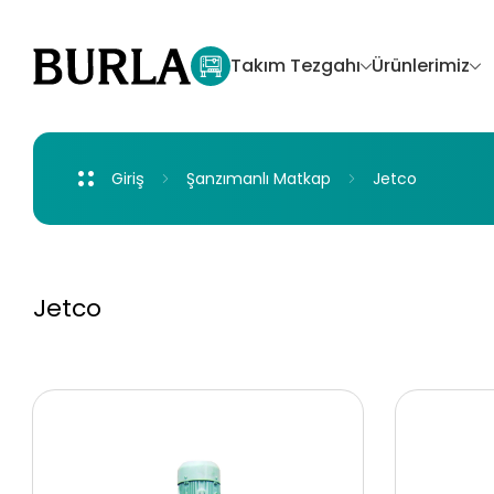
Takım
Tezgahı
Ürünlerimiz
Giriş
Şanzımanlı
Matkap
Jetco
Jet
Jetco