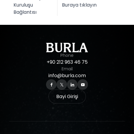
Kuruluşu
Buraya tıklayın
Bağlantısı
Phone
+90
212
963
46
75
Email
info@burla.com
Bayi Girişi