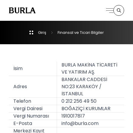
Giriş
Finansal
ve
Ticari
Bilgiler
Kurumsal
Derpartmanlar
BURLA MAKİNA TİCARETİ
İsim
VE YATIRIM AŞ.
İletişim
BANKALAR CADDESİ
Adres
NO:23 KARAKÖY /
İSTANBUL
Telefon
0 212 256 49 50
Vergi Dairesi
BOĞAZİÇİ KURUMLAR
Vergi Numarası
1910017817
E-Posta
info@burla.com
Merkezi Kayıt