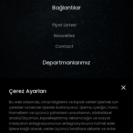
Bağlantılar
Fiyat Listesi
Nouvelles
Contact
Departmanlarımız
Marine
Çerez Ayarları
Hırdavat
Takım Tezgahı
Bu web sitesinde, cihaz bilgilerini ve kişisel verileri işlemek için
çerezleri ve benzer işlevleri kullanıyoruz. İşleme, içeriğin, harici
Pil
hizmetlerin ve üçüncü şahısların unsurlarının, istatistiksel
analiz/ölçümün, kişiselleştirilmiş reklamcılığın ve sosyal
medyanın entegrasyonunun entegrasyonuna hizmet eder.
İşleve bağlı olarak, veriler üçüncü taraflara aktarılır ve onlar