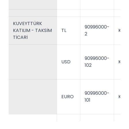
KUVEYTTÜRK
90996000-
KATILIM - TAKSİM
TL
KTEF
2
TİCARİ
90996000-
USD
KTEF
102
90996000-
EURO
KTEF
101