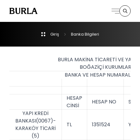
Giriş
Banka
Bilgileri
Kurumsal
Derpartmanlar
BURLA MAKİNA TİCARETİ VE YATIRI
BOĞAZİÇİ KURUMLAR
BANKA VE HESAP NUMARALARI
İletişim
HESAP
HESAP NO
SWI
CİNSİ
YAPI KREDİ
BANKASI(0067)-
TL
1351524
YAPI
KARAKÖY TİCARİ
(5)