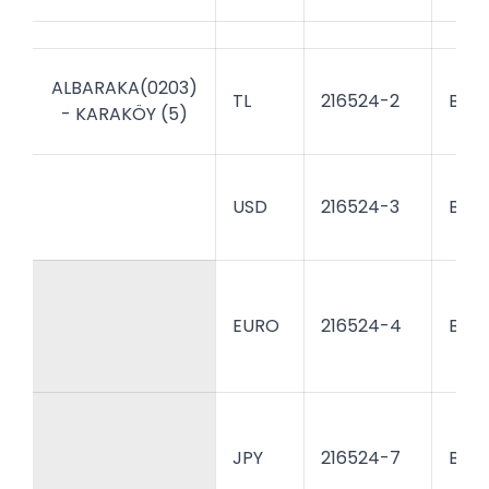
ALBARAKA(0203)
TL
216524-2
BTFH
- KARAKÖY (5)
USD
216524-3
BTFH
EURO
216524-4
BTFH
JPY
216524-7
BTFH