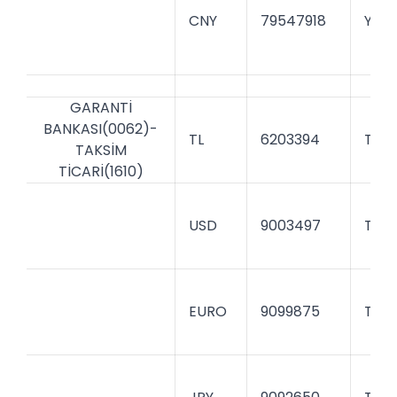
CNY
79547918
YAPI
GARANTİ
BANKASI(0062)-
TL
6203394
TGB
TAKSİM
TİCARİ(1610)
USD
9003497
TGB
EURO
9099875
TGB