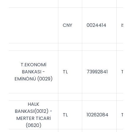
CNY
0024414
ISBK
T.EKONOMİ
BANKASI -
TL
73992841
TEBU
EMİNÖNÜ (0029)
HALK
BANKASI(0012) -
TL
10262084
TRH
MERTER TİCARİ
(0620)