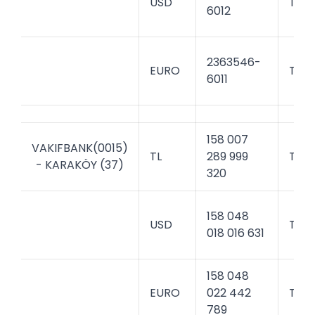
USD
TCZ
6012
2363546-
EURO
TCZ
6011
158 007
VAKIFBANK(0015)
TL
289 999
TVB
- KARAKÖY (37)
320
158 048
USD
TVB
018 016 631
158 048
EURO
022 442
TVB
789