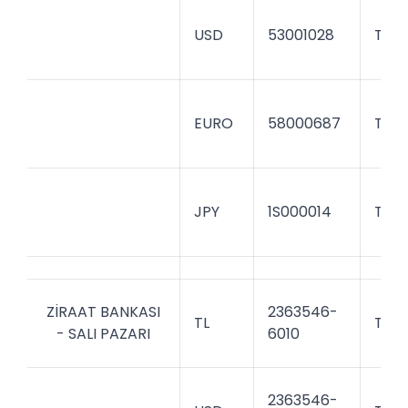
USD
53001028
TRH
EURO
58000687
TRH
JPY
1S000014
TRH
ZİRAAT BANKASI
2363546-
TL
TCZ
- SALI PAZARI
6010
2363546-