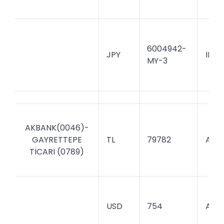
6004942-
JPY
INGB
MY-3
AKBANK(0046)-
GAYRETTEPE
TL
79782
AKBK
TİCARİ (0789)
USD
754
AKBK