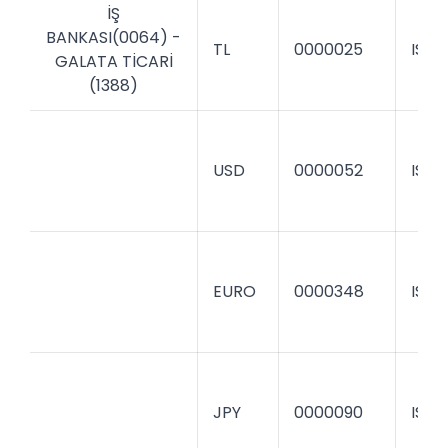
İŞ
BANKASI(0064) -
TL
0000025
ISBK
GALATA TİCARİ
(1388)
USD
0000052
ISBK
EURO
0000348
ISBK
JPY
0000090
ISBK