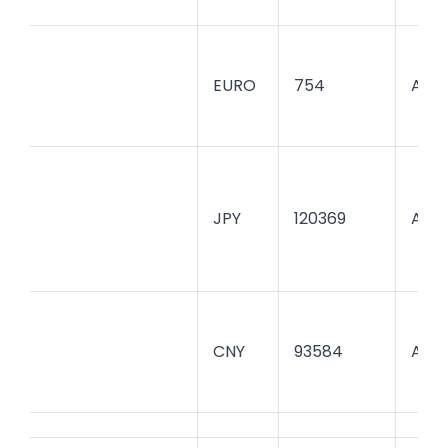
EURO
754
AKBK
JPY
120369
AKBK
CNY
93584
AKBK