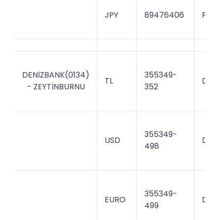
JPY
89476406
FNNB
DENİZBANK(0134)
355349-
TL
DENI
- ZEYTİNBURNU
352
355349-
USD
DENI
498
355349-
EURO
DENI
499