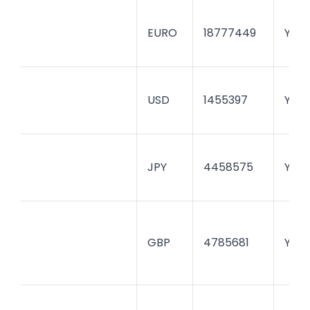
EURO
18777449
YAPI
USD
1455397
YAPI
JPY
4458575
YAPI
GBP
4785681
YAPI