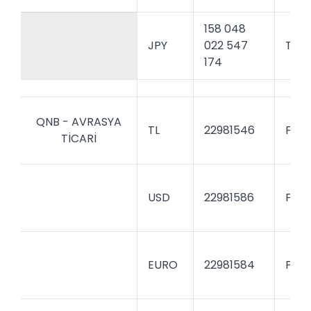
158 048
JPY
022 547
TVB
174
QNB - AVRASYA
TL
22981546
FNNB
TİCARİ
USD
22981586
FNNB
EURO
22981584
FNNB