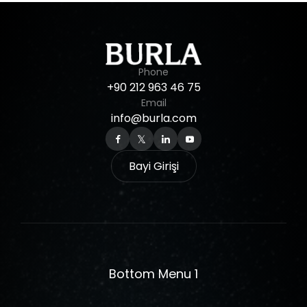
Phone
+90
212
963
46
75
Email
info@burla.com
Bayi Girişi
Bottom Menu 1