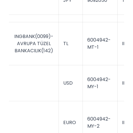
JPY
9092650
TGB
INGBANK(0099)-
6004942-
AVRUPA TÜZEL
TL
INGB
MT-1
BANKACILIK(142)
6004942-
USD
INGB
MY-1
6004942-
EURO
INGB
MY-2