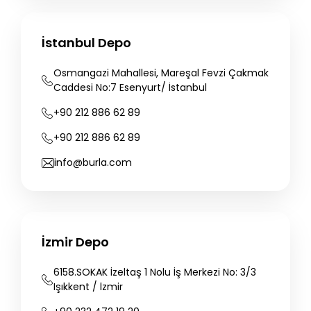
İstanbul Depo
Osmangazi
Mahallesi,
Mareşal
Fevzi
Çakmak
Caddesi
No:7
Esenyurt/
İstanbul
+90
212
886
62
89
+90
212
886
62
89
info@burla.com
İzmir Depo
6158.SOKAK
İzeltaş
1
Nolu
İş
Merkezi
No:
3/3
Işıkkent
/
İzmir