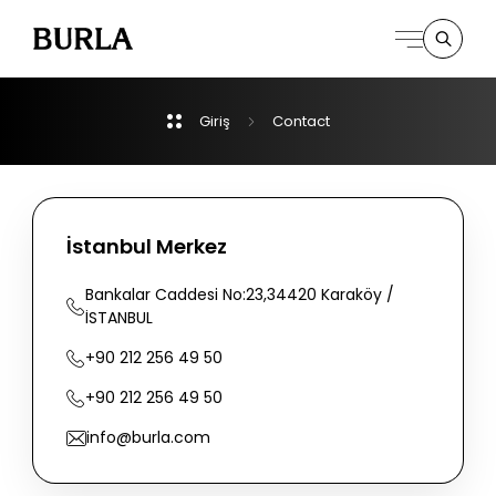
Giriş
Contact
Kurumsal
Derpartmanlar
İstanbul Merkez
İletişim
Bankalar
Caddesi
No:23,34420
Karaköy
/
İSTANBUL
+90
212
256
49
50
+90
212
256
49
50
info@burla.com