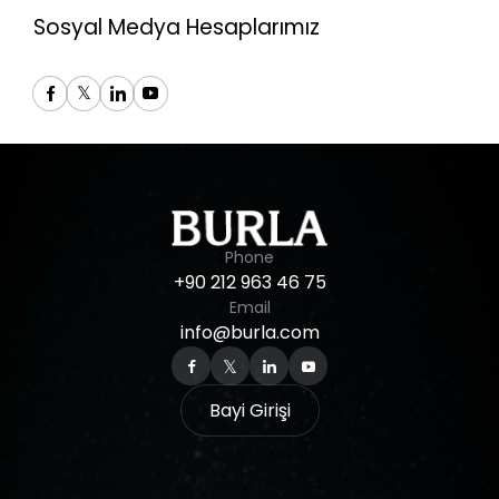
Sosyal Medya Hesaplarımız
Phone
+90
212
963
46
75
Email
info@burla.com
Bayi Girişi