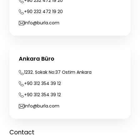
+90
232
472
19
20
+90
232
472
19
20
info@burla.com
Ankara Büro
1232.
Sokak
No:37
Ostim
Ankara
+90
312
354
39
12
+90
312
354
39
12
info@burla.com
Contact