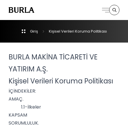
Giriş
Kişisel
Verileri
Koruma
Politikası
Kurumsal
Derpartmanlar
BURLA MAKİNA TİCARETİ VE
YATIRIM A.Ş.
İletişim
Kişisel Verileri Koruma Politikası
İÇİNDEKİLER:
AMAÇ.
1.1-İlkeler
KAPSAM
SORUMLULUK.