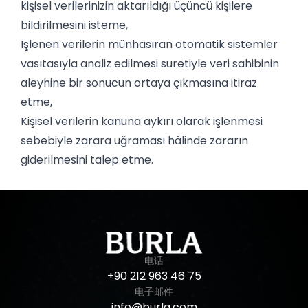
kişisel verilerinizin aktarıldığı üçüncü kişilere
bildirilmesini isteme,
İşlenen verilerin münhasıran otomatik sistemler
vasıtasıyla analiz edilmesi suretiyle veri sahibinin
aleyhine bir sonucun ortaya çıkmasına itiraz
etme,
Kişisel verilerin kanuna aykırı olarak işlenmesi
sebebiyle zarara uğraması hâlinde zararın
giderilmesini talep etme.
电话
+90
212
963
46
75
电子邮件
info@burla.com