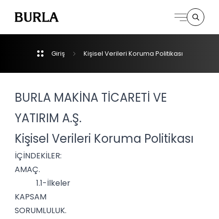
Giriş
Kişisel
Verileri
Koruma
Politikası
Kurumsal
Derpartmanlar
BURLA MAKİNA TİCARETİ VE
YATIRIM A.Ş.
İletişim
Kişisel Verileri Koruma Politikası
İÇİNDEKİLER:
AMAÇ.
1.1-İlkeler
KAPSAM
SORUMLULUK.