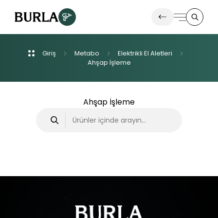
Giriş
Metabo
Elektrikli
El
Aletleri
Ürünlerimiz
Ahşap
İşleme
İletişim
Ahşap İşleme
Haberler