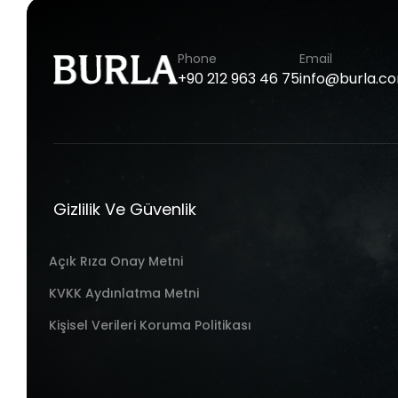
Phone
Email
+90
212
963
46
75
info@burla.c
Gizlilik Ve Güvenlik
Açık Rıza Onay Metni
KVKK Aydınlatma Metni
Kişisel Verileri Koruma Politikası