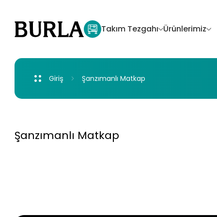
Takım
Tezgahı
Ürünlerimiz
Giriş
Şanzımanlı
Matkap
Jet
Şanzımanlı Matkap