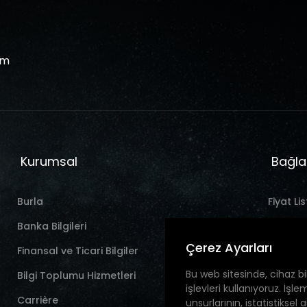
om
Kurumsal
Bağla
Burla
Fiyat Lis
Banka Bilgileri
Nouvell
Çerez Ayarları
Finansal ve Ticari Bilgiler
Contac
Bu web sitesinde, cihaz bil
Bilgi Toplumu Hizmetleri
işlevleri kullanıyoruz. İşl
Carrière
unsurlarının, istatistiksel