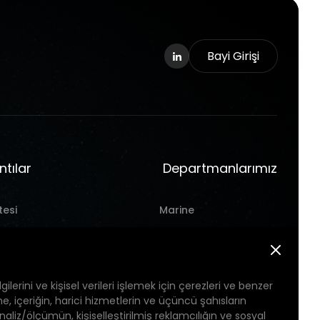
Bayi Girişi
ntılar
Departmanlarımız
tesi
Marine
es
Hırdavat
t
Takım Tezgahı
gilerini ve kişisel verileri işlemek için çerezleri ve benzer
Pil
eme, içeriğin, harici hizmetlerin ve üçüncü şahısların
 analiz/ölçümün, kişiselleştirilmiş reklamcılığın ve sosyal