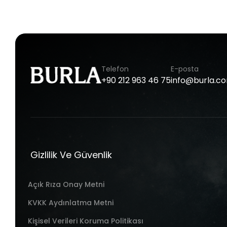
Telefon
E-posta
+90
212
963
46
75
info@burla.c
Gizlilik Ve Güvenlik
Açık Rıza Onay Metni
KVKK Aydınlatma Metni
Kişisel Verileri Koruma Politikası