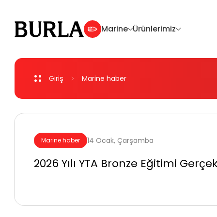
Marine
Ürünlerimiz
Giriş
Marine
haber
Dıştan Takma Motorlar
Deniz Motosikleti
14 Ocak, Çarşamba
Marine haber
Aksesuarlar
2026 Yılı YTA Bronze Eğitimi Gerçekl