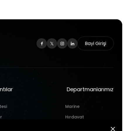
Bayi Girişi
ntılar
Departmanlarımız
tesi
Marine
r
Hırdavat
Takım Tezgahı