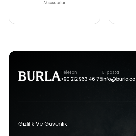
Aksesuarlar
Telefon
E-posta
+90
212
963
46
75
info@burla.c
Gizlilik Ve Güvenlik