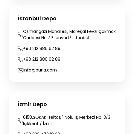
İstanbul Depo
Osmangazi
Mahallesi,
Mareşal
Fevzi
Çakmak
Caddesi
No:7
Esenyurt/
İstanbul
+90
212
886
62
89
+90
212
886
62
89
info@burla.com
İzmir Depo
6158.SOKAK
İzeltaş
1
Nolu
İş
Merkezi
No:
3/3
Işıkkent
/
İzmir