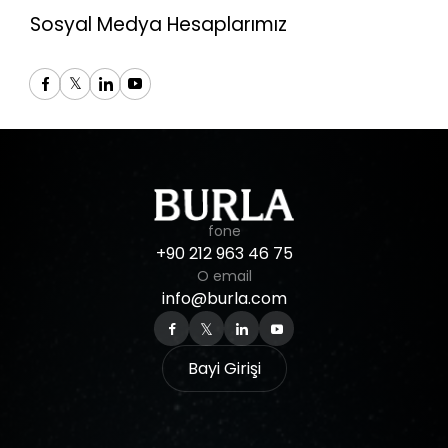
Sosyal Medya Hesaplarımız
fone
+90
212
963
46
75
O email
info@burla.com
Bayi Girişi