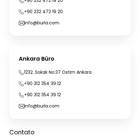
+90
232
472
19
20
+90
232
472
19
20
info@burla.com
Ankara Büro
1232.
Sokak
No:37
Ostim
Ankara
+90
312
354
39
12
+90
312
354
39
12
info@burla.com
Contato