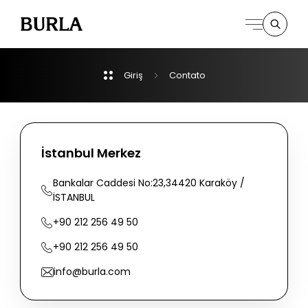
Giriş
Contato
Kurumsal
Derpartmanlar
İstanbul Merkez
İletişim
Bankalar
Caddesi
No:23,34420
Karaköy
/
İSTANBUL
+90
212
256
49
50
+90
212
256
49
50
info@burla.com