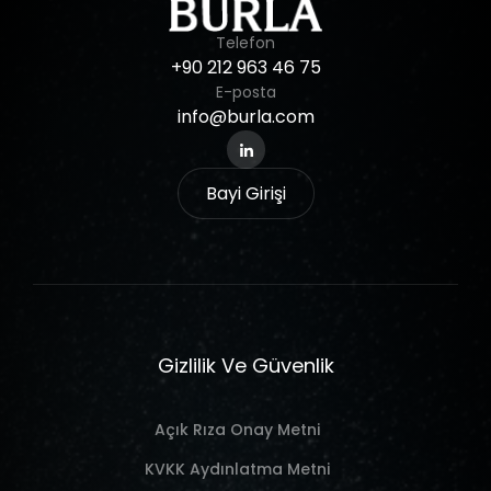
Telefon
+90
212
963
46
75
E-posta
info@burla.com
Bayi Girişi
Gizlilik Ve Güvenlik
Açık Rıza Onay Metni
KVKK Aydınlatma Metni