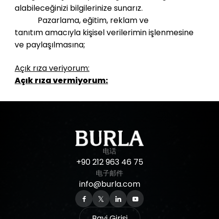
alabileceğinizi bilgilerinize sunarız.
Pazarlama, eğitim, reklam ve
tanıtım
amacıyla kişisel verilerimin işlenmesine
ve paylaşılmasına;
Açık rıza veriyorum:
Açık rıza vermiyorum:
电话
+90
212
963
46
75
电子邮件
info@burla.com
Bayi Girişi