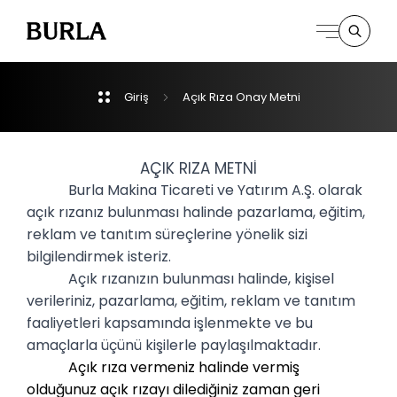
Giriş
Açık
Rıza
Onay
Metni
Kurumsal
Derpartmanlar
AÇIK RIZA METNİ
Burla Makina Ticareti ve Yatırım A.Ş.
olarak
açık rızanız bulunması halinde pazarlama, eğitim,
İletişim
reklam ve tanıtım süreçlerine yönelik sizi
bilgilendirmek isteriz.
Açık rızanızın bulunması halinde, kişisel
verileriniz, pazarlama, eğitim, reklam ve tanıtım
faaliyetleri kapsamında işlenmekte ve bu
amaçlarla üçünü kişilerle paylaşılmaktadır.
Açık rıza vermeniz halinde vermiş
olduğunuz açık rızayı dilediğiniz zaman geri