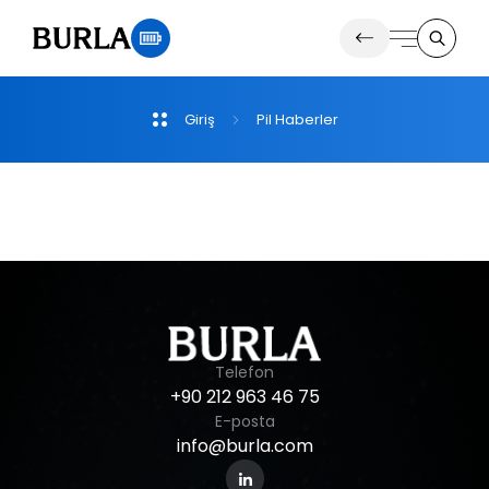
Giriş
Pil
Haberler
Ürünlerimiz
Duyurular
Telefon
+90
212
963
46
75
E-posta
info@burla.com