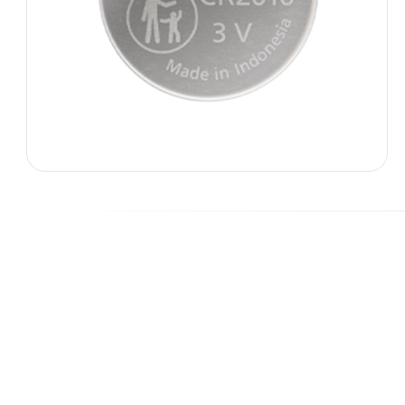
Alkalin Piller
Manganez Piller