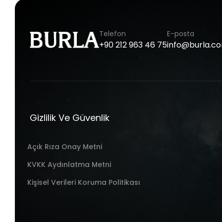
Telefon
E-posta
+90
212
963
46
75
info@burla.c
Gizlilik Ve Güvenlik
Açık Rıza Onay Metni
KVKK Aydınlatma Metni
Kişisel Verileri Koruma Politikası