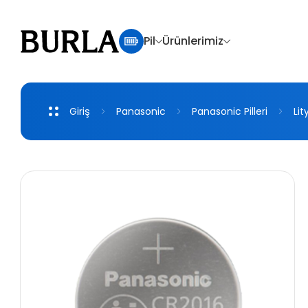
Pil
Ürünlerimiz
Giriş
Panasonic
Panasonic
Pilleri
Li
Micro Alkalin Piller
Şarjlı Piller
Lityum Piller