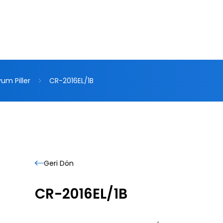
tyum
Piller
CR-2016EL/1B
Geri
Dön
CR-2016EL/1B