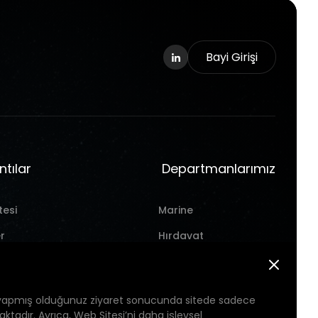
Bayi Girişi
ntılar
Departmanlarımız
tesi
Marine
r
Hırdavat
Takım Tezgahı
Pil
yapmış olduğunuz ziyaret sonucunda sitede sadece
aktadır. Ayrıca, Web Sitesi’ni daha işlevsel