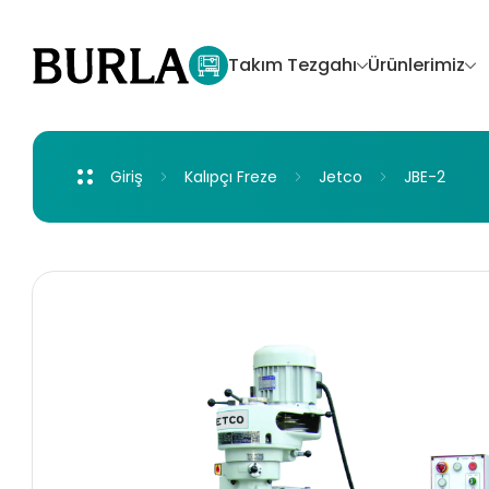
Takım
Tezgahı
Ürünlerimiz
Giriş
Kalıpçı
Freze
Jetco
JBE-2
Jet