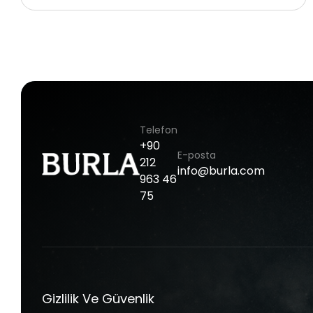
Telefon
+90
E-posta
212
info@burla.com
963
46
75
Gizlilik Ve Güvenlik