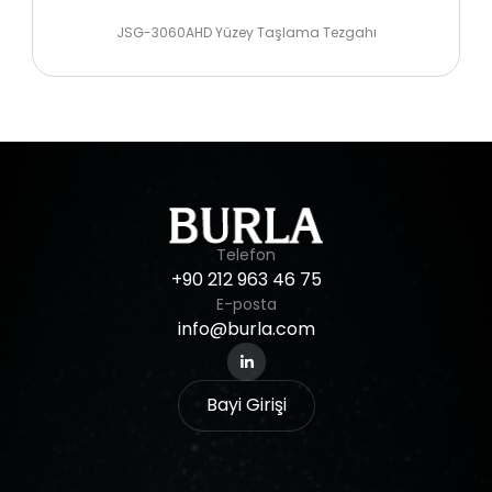
JSG-3060AHD Yüzey Taşlama Tezgahı
Telefon
+90
212
963
46
75
E-posta
info@burla.com
Bayi Girişi