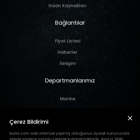
İnsan Kaynakları
Bağlantılar
Fiyat Listesi
Haberler
İletişim
Departmanlarımız
Marine
Hırdavat
Çerez Bildirimi
Takım Tezgahı
Pil
burla.com web sitemize yapmış olduğunuz ziyaret sonucunda
sitede sadece zorunlu çerezler kullanılmaktadır. Ayrıca, Web