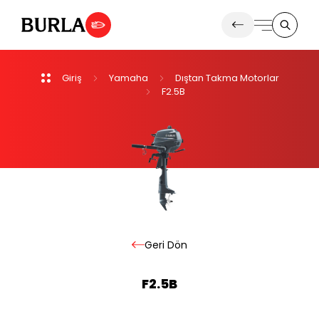
Giriş
Yamaha
Dıştan
Takma
Motorlar
Ürünlerimiz
F2.5B
Haberler
Ürünler
Geri
Dön
F2.5B