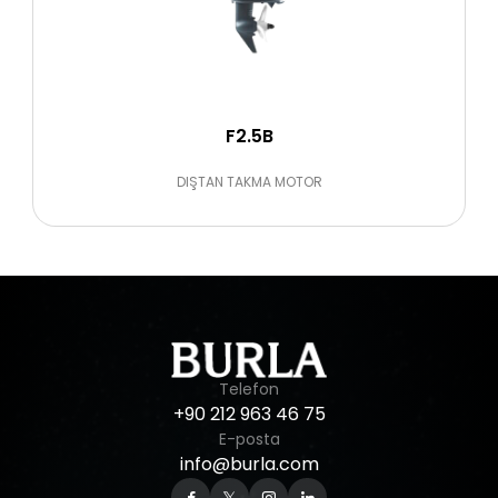
F2.5B
DIŞTAN TAKMA MOTOR
Telefon
+90
212
963
46
75
E-posta
info@burla.com