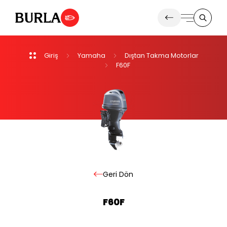
Giriş
Yamaha
Dıştan
Takma
Motorlar
Ürünlerimiz
F60F
Haberler
Ürünler
Geri
Dön
F60F