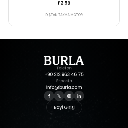
F2.5B
DIŞTAN TAKMA MOTOR
Telefon
+90
212
963
46
75
E-posta
info@burla.com
Bayi Girişi