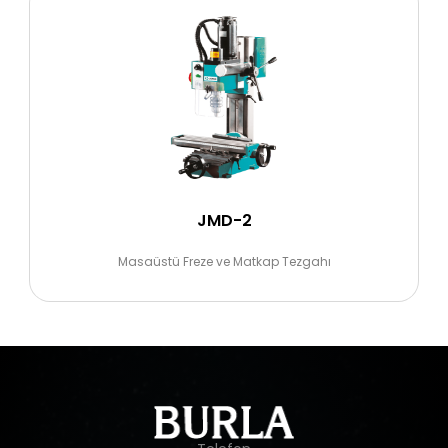
JMD-2
Masaüstü Freze ve Matkap Tezgahı