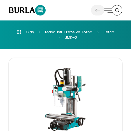
Giriş
Masaüstü
Freze
ve
Torna
Jetco
Ürünlerimiz
JMD-2
Yeni Ürünlere Merhaba