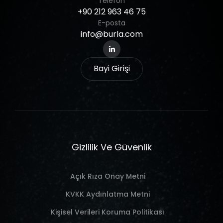
Telefon
+90
212
963
46
75
E-posta
info@burla.com
Bayi Girişi
Gizlilik Ve Güvenlik
Açık Rıza Onay Metni
KVKK Aydınlatma Metni
Kişisel Verileri Koruma Politikası