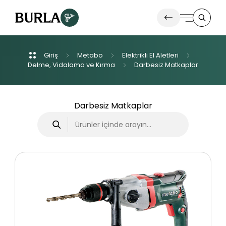
Giriş
Metabo
Elektrikli
El
Aletleri
Ürünlerimiz
Delme,
Vidalama
ve
Kırma
Darbesiz
Matkaplar
İletişim
Darbesiz Matkaplar
Haberler