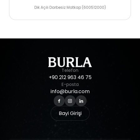
Dik Açılı Darbesiz Matkap (600512000)
Telefon
+90
212
963
46
75
E-posta
info@burla.com
Bayi Girişi