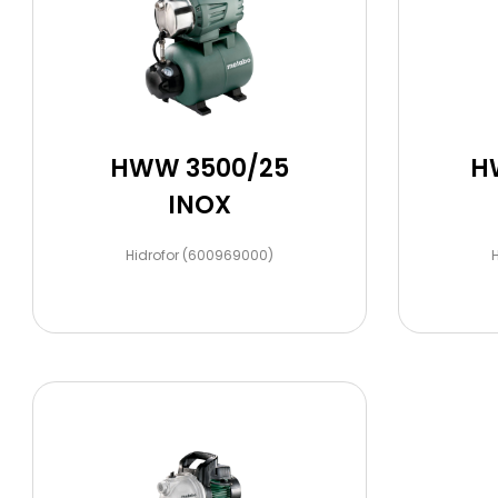
Aksesuarlar
HWW 3500/25
H
INOX
Hidrofor (600969000)