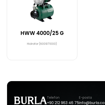
HWW 4000/25 G
Hidrofor (600971000)
Telefon
E-posta
+90
212
963
46
75
info@burla.c