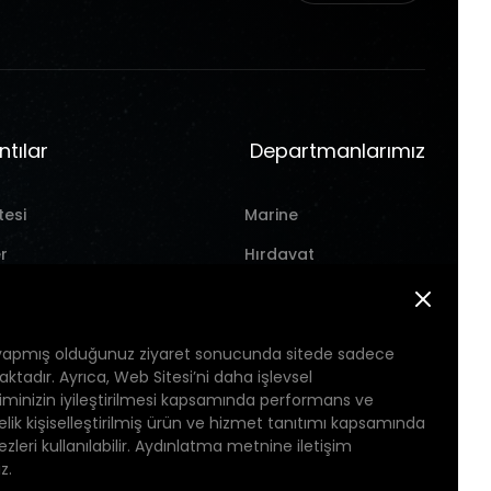
ntılar
Departmanlarımız
tesi
Marine
r
Hırdavat
Takım Tezgahı
Pil
yapmış olduğunuz ziyaret sonucunda sitede sadece
aktadır. Ayrıca, Web Sitesi’ni daha işlevsel
iminizin iyileştirilmesi kapsamında performans ve
önelik kişiselleştirilmiş ürün ve hizmet tanıtımı kapsamında
leri kullanılabilir. Aydınlatma metnine iletişim
WEB
PENTA
z.
TASARIM
YAZILIM