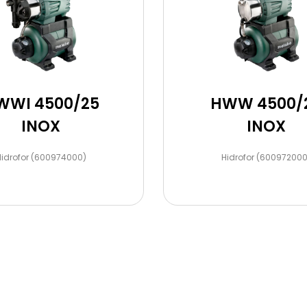
WWI 4500/25
HWW 4500/
INOX
INOX
Hidrofor (600974000)
Hidrofor (600972000