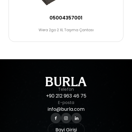
05004357001
Wera 2go 2 XL Taşıma Çantası
Telefon
+90
212
963
46
75
E-posta
info@burla.com
Bayi Girişi