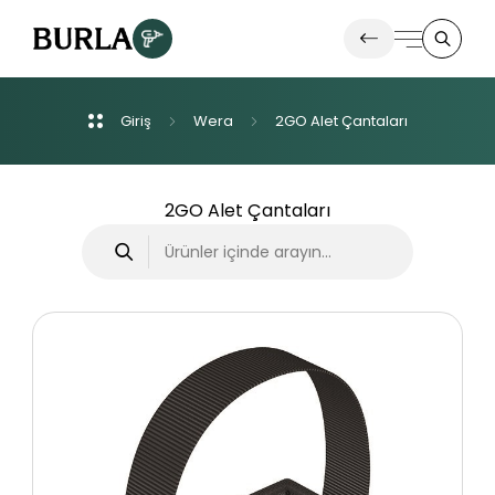
Giriş
Wera
2GO
Alet
Çantaları
Ürünlerimiz
İletişim
2GO Alet Çantaları
Haberler