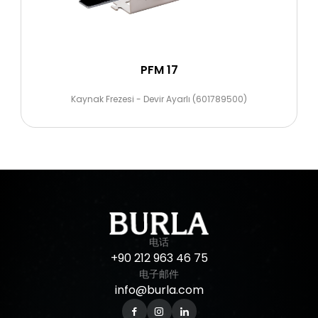
PFM 17
Kaynak Frezesi - Devir Ayarlı (601789500)
电话
+90
212
963
46
75
电子邮件
info@burla.com