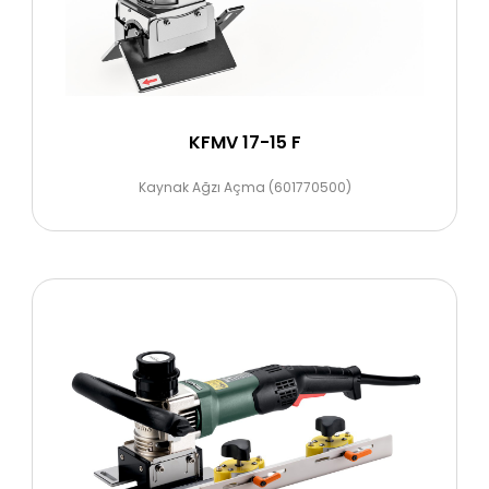
KFMV 17-15 F
Kaynak Ağzı Açma (601770500)