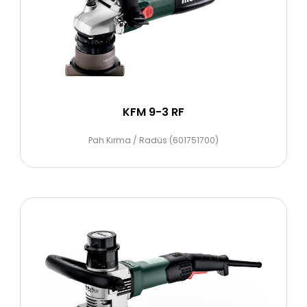
KFM 9-3 RF
Pah Kırma / Radüs (601751700)