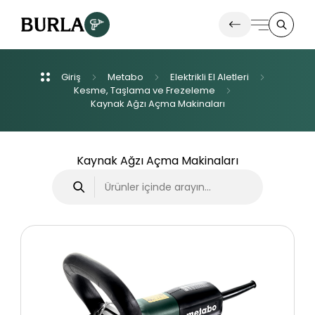
Giriş
Metabo
Elektrikli
El
Aletleri
Ürünlerimiz
Kesme,
Taşlama
ve
Frezeleme
Kaynak
Ağzı
Açma
Makinaları
İletişim
Kaynak Ağzı Açma Makinaları
Haberler