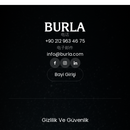
电话
+90
212
963
46
75
电子邮件
info@burla.com
Bayi Girişi
Gizlilik Ve Güvenlik