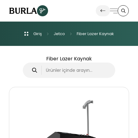
Giriş
Jetco
Fiber
Lazer
Kaynak
Ürünlerimiz
İletişim
Fiber Lazer Kaynak
Haberler