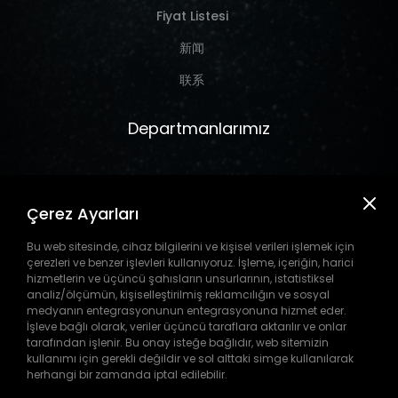
Fiyat Listesi
新闻
联系
Departmanlarımız
Marine
Çerez Ayarları
Hırdavat
Takım Tezgahı
Bu web sitesinde, cihaz bilgilerini ve kişisel verileri işlemek için
çerezleri ve benzer işlevleri kullanıyoruz. İşleme, içeriğin, harici
Pil
hizmetlerin ve üçüncü şahısların unsurlarının, istatistiksel
analiz/ölçümün, kişiselleştirilmiş reklamcılığın ve sosyal
medyanın entegrasyonunun entegrasyonuna hizmet eder.
İşleve bağlı olarak, veriler üçüncü taraflara aktarılır ve onlar
tarafından işlenir. Bu onay isteğe bağlıdır, web sitemizin
Telif Hakkı © 1911-2026
Burla
A.Ş.
Tüm Hakkı Saklıdır.
kullanımı için gerekli değildir ve sol alttaki simge kullanılarak
WEB
PENTA
herhangi bir zamanda iptal edilebilir.
TASARIM
YAZILIM