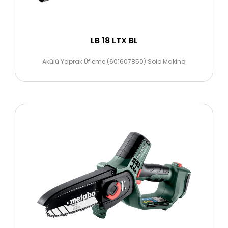
LB 18 LTX BL
Akülü Yaprak Üfleme (601607850) Solo Makina