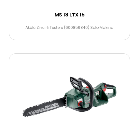
MS 18 LTX 15
Akülü Zincirli Testere (600856840) Solo Makina