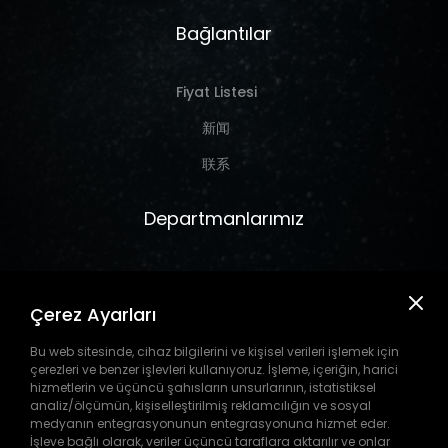
Bağlantılar
Fiyat Listesi
新闻
联系
Departmanlarımız
Marine
Çerez Ayarları
Hırdavat
Takım Tezgahı
Bu web sitesinde, cihaz bilgilerini ve kişisel verileri işlemek için
çerezleri ve benzer işlevleri kullanıyoruz. İşleme, içeriğin, harici
Pil
hizmetlerin ve üçüncü şahısların unsurlarının, istatistiksel
analiz/ölçümün, kişiselleştirilmiş reklamcılığın ve sosyal
medyanın entegrasyonunun entegrasyonuna hizmet eder.
İşleve bağlı olarak, veriler üçüncü taraflara aktarılır ve onlar