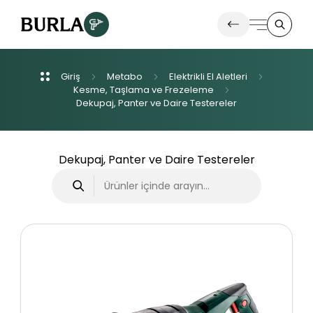
Giriş
Metabo
Elektrikli
El
Aletleri
Ürünlerimiz
Kesme,
Taşlama
ve
Frezeleme
Dekupaj,
Panter
ve
Daire
Testereler
İletişim
Dekupaj, Panter ve Daire Testereler
Haberler