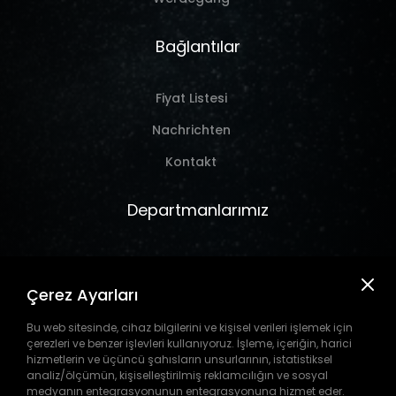
Bağlantılar
Fiyat Listesi
Nachrichten
Kontakt
Departmanlarımız
Marine
Çerez Ayarları
Hırdavat
Takım Tezgahı
Bu web sitesinde, cihaz bilgilerini ve kişisel verileri işlemek için
çerezleri ve benzer işlevleri kullanıyoruz. İşleme, içeriğin, harici
Pil
hizmetlerin ve üçüncü şahısların unsurlarının, istatistiksel
analiz/ölçümün, kişiselleştirilmiş reklamcılığın ve sosyal
medyanın entegrasyonunun entegrasyonuna hizmet eder.