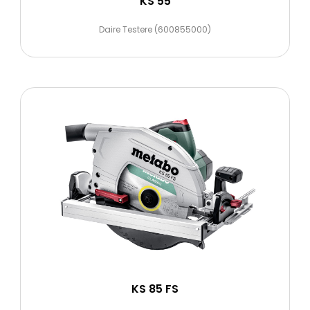
KS 55
Daire Testere (600855000)
KS 85 FS