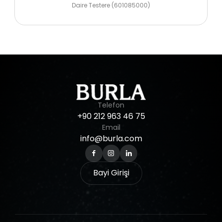
Daire Testere (601085000)
Telefon
+90
212
963
46
75
Email
info@burla.com
Bayi Girişi