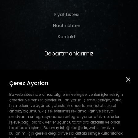
Fiyat Listesi
Nachrichten
Kontakt
Departmanlarımız
Marine
Çerez Ayarları
Hırdavat
Takım Tezgahı
Bu web sitesinde, cihaz bilgilerini ve kişisel verileri işlemek için
çerezleri ve benzer işlevleri kullanıyoruz. İşleme, içeriğin, harici
Pil
hizmetlerin ve üçüncü şahısların unsurlarının, istatistiksel
analiz/ölçümün, kişiselleştirilmiş reklamcılığın ve sosyal
medyanın entegrasyonunun entegrasyonuna hizmet eder.
İşleve bağlı olarak, veriler üçüncü taraflara aktarılır ve onlar
tarafından işlenir. Bu onay isteğe bağlıdır, web sitemizin
Telif Hakkı © 1911-2026
Burla
A.Ş.
Tüm Hakkı Saklıdır.
kullanımı için gerekli değildir ve sol alttaki simge kullanılarak
WEB
PENTA