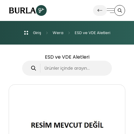
Giriş
Wera
ESD
ve
VDE
Aletleri
Ürünlerimiz
İletişim
ESD ve VDE Aletleri
Haberler