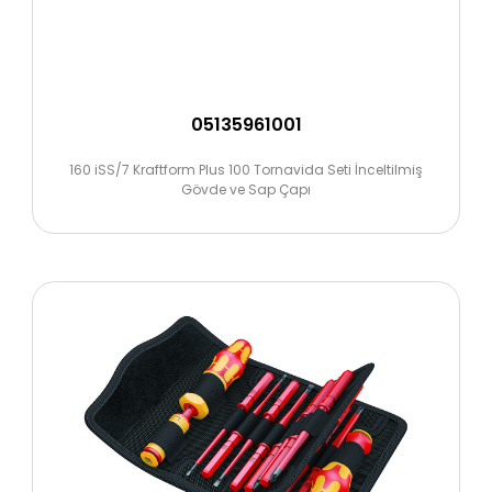
05135961001
160 iSS/7 Kraftform Plus 100 Tornavida Seti İnceltilmiş
Gövde ve Sap Çapı