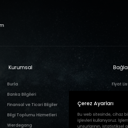
om
Kurumsal
Bağla
Burla
Fiyat Lis
Banka Bilgileri
Nachric
Çerez Ayarları
Finansal ve Ticari Bilgiler
Kontak
Bu web sitesinde, cihaz bil
Bilgi Toplumu Hizmetleri
işlevleri kullanıyoruz. İşl
Werdegang
unsurlarının, istatistiksel