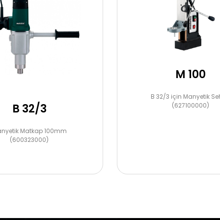
M 100
B 32/3 için Manyetik S
B 32/3
(627100000)
nyetik Matkap 100mm
(600323000)