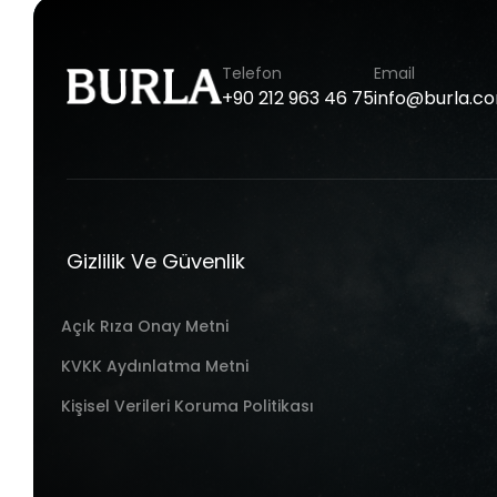
Telefon
Email
+90
212
963
46
75
info@burla.c
Gizlilik Ve Güvenlik
Açık Rıza Onay Metni
KVKK Aydınlatma Metni
Kişisel Verileri Koruma Politikası