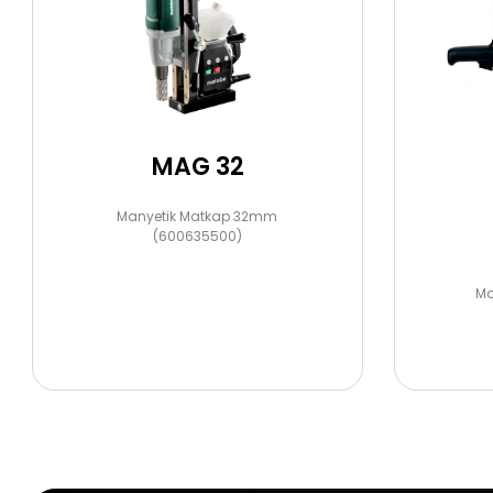
Aksesuarlar
MAG 32
Manyetik Matkap 32mm
(600635500)
Ma