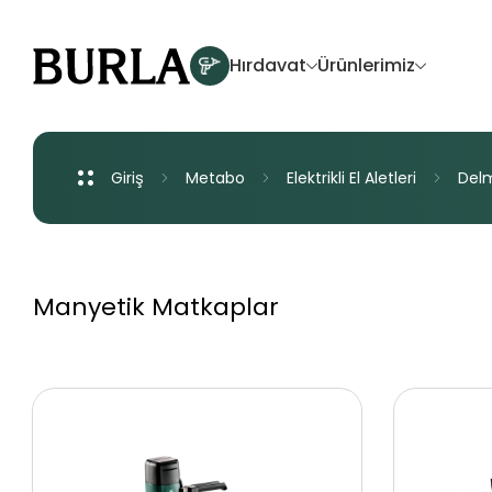
Hırdavat
Ürünlerimiz
Giriş
Metabo
Elektrikli
El
Aletleri
Del
Yenilikler
Akü Sistemleri
Manyetik Matkaplar
Akülü El Aletleri
Elektrikli El Aletleri
Havalı El Aletleri