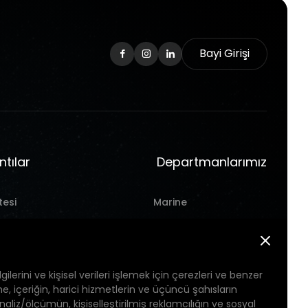
Bayi Girişi
ntılar
Departmanlarımız
tesi
Marine
hten
Hırdavat
t
Takım Tezgahı
gilerini ve kişisel verileri işlemek için çerezleri ve benzer
Pil
eme, içeriğin, harici hizmetlerin ve üçüncü şahısların
 analiz/ölçümün, kişiselleştirilmiş reklamcılığın ve sosyal