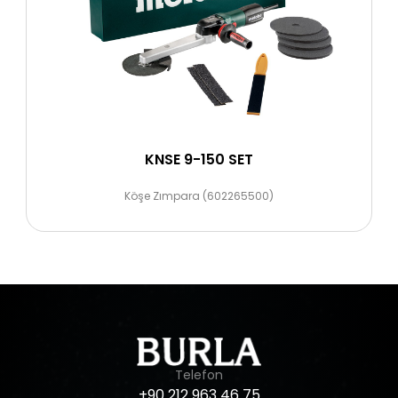
KNSE 9-150 SET
Köşe Zımpara (602265500)
Telefon
+90
212
963
46
75