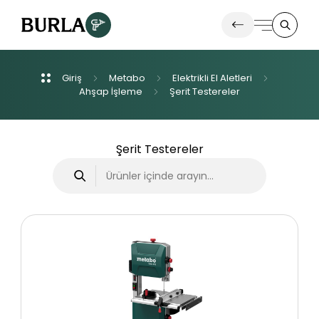
Giriş
Metabo
Elektrikli
El
Aletleri
Ürünlerimiz
Ahşap
İşleme
Şerit
Testereler
İletişim
Şerit Testereler
Haberler