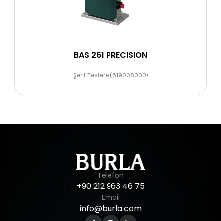
BAS 261 PRECISION
Şerit Testere (619008000)
Telefon
+90
212
963
46
75
Email
info@burla.com