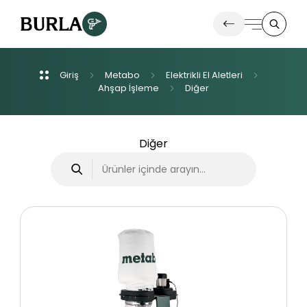
Giriş
Metabo
Elektrikli
El
Aletleri
Ürünlerimiz
Ahşap
İşleme
Diğer
İletişim
Diğer
Haberler