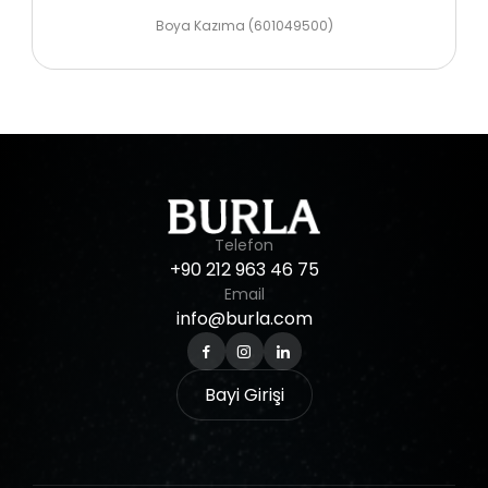
Boya Kazıma (601049500)
Telefon
+90
212
963
46
75
Email
info@burla.com
Bayi Girişi