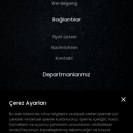
Werdegang
Bağlantılar
Fiyat Listesi
Nachrichten
Kontakt
Departmanlarımız
Marine
Çerez Ayarları
Hırdavat
Takım Tezgahı
Bu web sitesinde, cihaz bilgilerini ve kişisel verileri işlemek için
çerezleri ve benzer işlevleri kullanıyoruz. İşleme, içeriğin, harici
Pil
hizmetlerin ve üçüncü şahısların unsurlarının, istatistiksel
analiz/ölçümün, kişiselleştirilmiş reklamcılığın ve sosyal