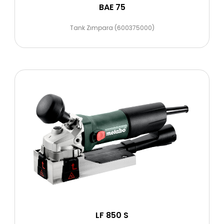
BAE 75
Tank Zımpara (600375000)
LF 850 S