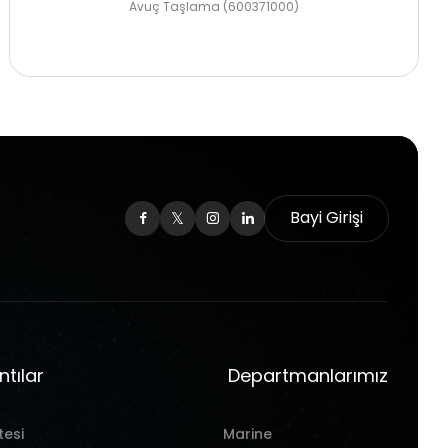
Avuç Taşlama (600371000)
Bayi Girişi
ntılar
Departmanlarımız
tesi
Marine