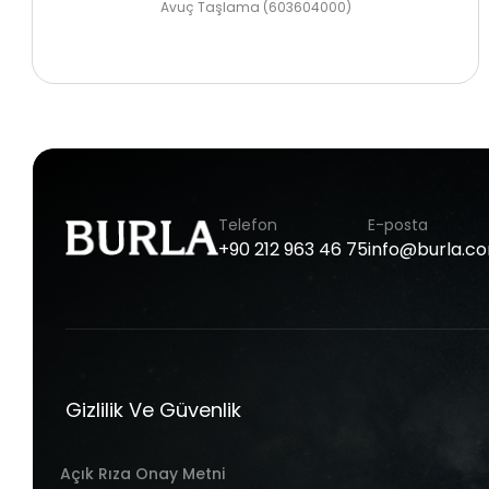
Avuç Taşlama (603604000)
Telefon
E-posta
+90
212
963
46
75
info@burla.c
Gizlilik Ve Güvenlik
Açık Rıza Onay Metni