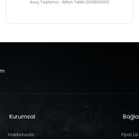
Avuç Taşlama - Alttan Tetikli (603610000)
om
Kurumsal
Bağla
Hakkımızda
Fiyat Lis