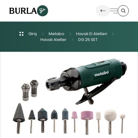
Giriş
Metabo
Havalı
El
Aletleri
Ürünlerimiz
Havalı
Aletler
DG
25
SET
İletişim
Haberler