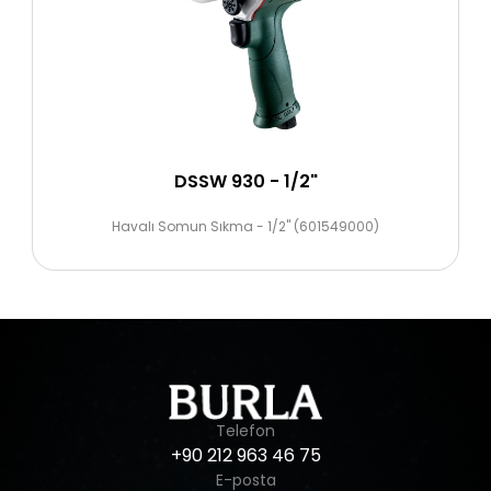
DSSW 930 - 1/2"
Havalı Somun Sıkma - 1/2" (601549000)
Telefon
+90
212
963
46
75
E-posta