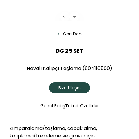
Geri
Dön
DG 25 SET
Havalı Kalıpçı Taşlama (604116500)
Bize Ulaşın
Genel Bakış
Teknik Özellikler
Zımparalama/taşlama, çapak alma,
kalıplama/frezeleme ve gravür için